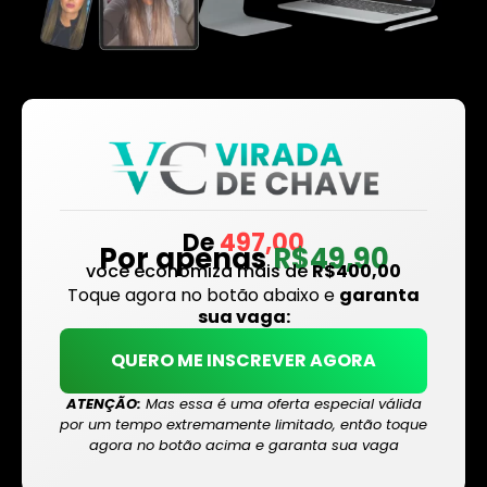
De
497,00
Por apenas
R$49,90
você economiza mais de
R$400,00
Toque agora no botão abaixo e
garanta
sua vaga:
QUERO ME INSCREVER AGORA
ATENÇÃO:
Mas essa é uma oferta especial válida
por um tempo extremamente limitado, então toque
agora no botão acima e garanta sua vaga