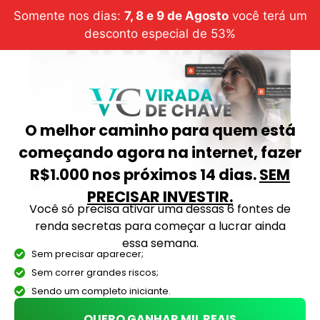
Somente nos dias:
7, 8 e 9 de Agosto
você terá um
desconto especial de 53%
O melhor caminho para quem está
começando agora na internet, fazer
R$1.000 nos próximos 14 dias.
SEM
PRECISAR INVESTIR.
Você só precisa ativar uma dessas 6 fontes de
renda secretas para começar a lucrar ainda
essa semana.
Sem precisar aparecer;
Sem correr grandes riscos;
Sendo um completo iniciante.
QUERO GANHAR MIL REAIS