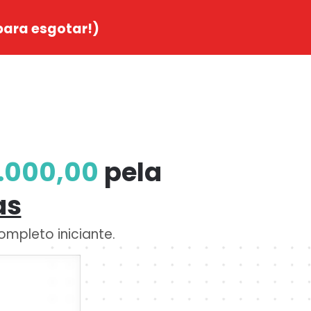
ara esgotar!)
.000,00
pela
as
mpleto iniciante.