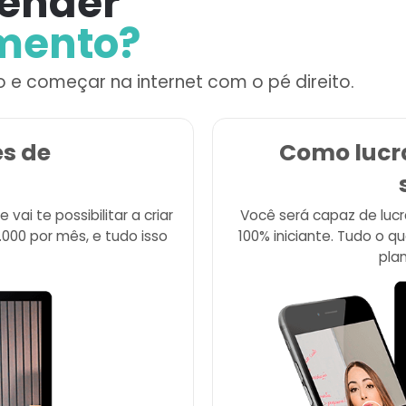
render
amento?
o e começar na internet com o pé direito.
es de
Como lucra
ai te possibilitar a criar
Você será capaz de luc
000 por mês, e tudo isso
100% iniciante. Tudo o q
plan