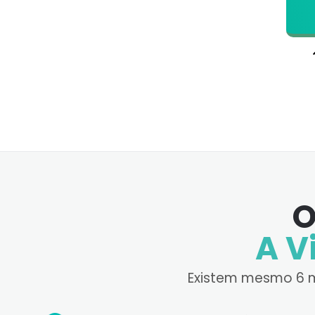
O
A V
Existem mesmo 6 ma