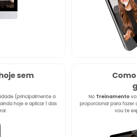
hoje sem
Como 
g
lidade (principalmente a
No
Treinamento
voc
ainda hoje e aplicar 1 das
proporcionar para fazer
ar.
vou te exp