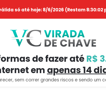
válida só até hoje:
8/6/2026
(Restam
8:30:01
p
formas de fazer até
R$ 3
nternet em
apenas 14 di
recer, sem correr grandes riscos e sendo um co