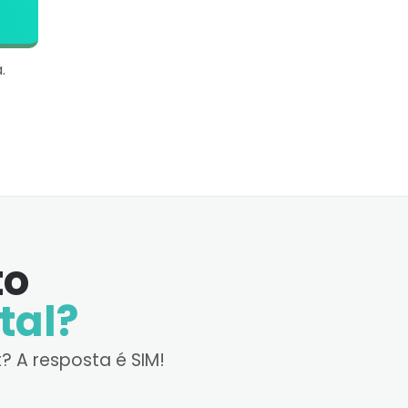
.
to
tal?
? A resposta é SIM!