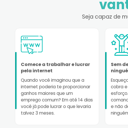
van
Seja capaz de mu
Comece a trabalhar e lucrar
Sem de
pela internet
ningu
Quando você imaginou que a
Esqueça
internet poderia te proporcionar
cobra e
ganhos maiores que um
esforço
emprego comum? Em até 14 dias
comando
você já pode lucrar o que levaria
e não d
talvez 3 meses.
ninguém