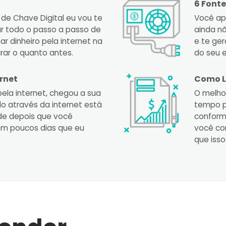
6 Fonte
de Chave Digital eu vou te
Você ap
r todo o passo a passo de
ainda n
 dinheiro pela internet na
e te ge
rar o quanto antes.
do seu 
ernet
Como L
ela internet, chegou a sua
O melho
ndo através da internet está
tempo p
ade depois que você
conform
 em poucos dias que eu
você co
que iss